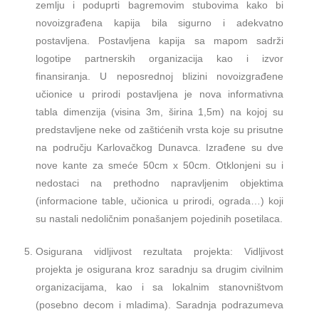
zemlju i poduprti bagremovim stubovima kako bi
novoizgrađena kapija bila sigurno i adekvatno
postavljena. Postavljena kapija sa mapom sadrži
logotipe partnerskih organizacija kao i izvor
finansiranja. U neposrednoj blizini novoizgrađene
učionice u prirodi postavljena je nova informativna
tabla dimenzija (visina 3m, širina 1,5m) na kojoj su
predstavljene neke od zaštićenih vrsta koje su prisutne
na području Karlovačkog Dunavca. Izrađene su dve
nove kante za smeće 50cm x 50cm. Otklonjeni su i
nedostaci na prethodno napravljenim objektima
(informacione table, učionica u prirodi, ograda…) koji
su nastali nedoličnim ponašanjem pojedinih posetilaca.
Osigurana vidljivost rezultata projekta: Vidljivost
projekta je osigurana kroz saradnju sa drugim civilnim
organizacijama, kao i sa lokalnim stanovništvom
(posebno decom i mladima). Saradnja podrazumeva