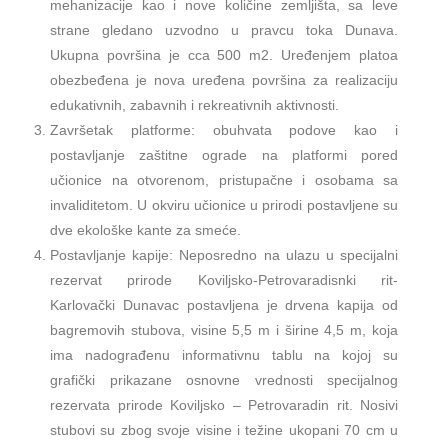
mehanizacije kao i nove količine zemljišta, sa leve
strane gledano uzvodno u pravcu toka Dunava.
Ukupna površina je cca 500 m2. Uređenjem platoa
obezbeđena je nova uređena površina za realizaciju
edukativnih, zabavnih i rekreativnih aktivnosti.
Završetak platforme: obuhvata podove kao i
postavljanje zaštitne ograde na platformi pored
učionice na otvorenom, pristupačne i osobama sa
invaliditetom. U okviru učionice u prirodi postavljene su
dve ekološke kante za smeće.
Postavljanje kapije: Neposredno na ulazu u specijalni
rezervat prirode Koviljsko-Petrovaradisnki rit-
Karlovački Dunavac postavljena je drvena kapija od
bagremovih stubova, visine 5,5 m i širine 4,5 m, koja
ima nadograđenu informativnu tablu na kojoj su
grafički prikazane osnovne vrednosti specijalnog
rezervata prirode Koviljsko – Petrovaradin rit. Nosivi
stubovi su zbog svoje visine i težine ukopani 70 cm u