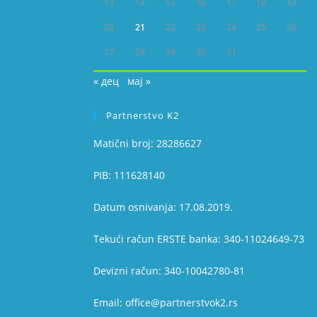
13
14
15
16
17
18
19
20
21
22
23
24
25
26
27
28
29
30
31
« дец
мај »
Partnerstvo K2
Matični broj: 28286627
PIB: 111628140
Datum osnivanja: 17.08.2019.
Tekući račun ERSTE banka: 340-11024649-73
Devizni račun: 340-10042780-81
Email: office@partnerstvok2.rs