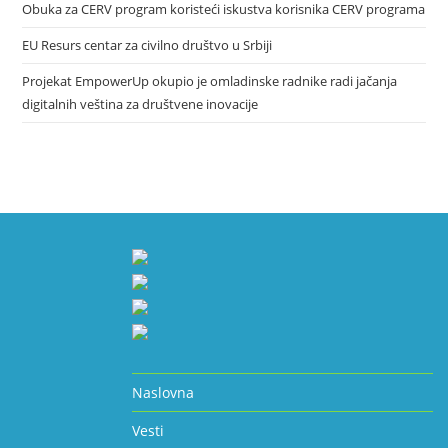
Obuka za CERV program koristeći iskustva korisnika CERV programa
EU Resurs centar za civilno društvo u Srbiji
Projekat EmpowerUp okupio je omladinske radnike radi jačanja
digitalnih veština za društvene inovacije
Naslovna
Vesti