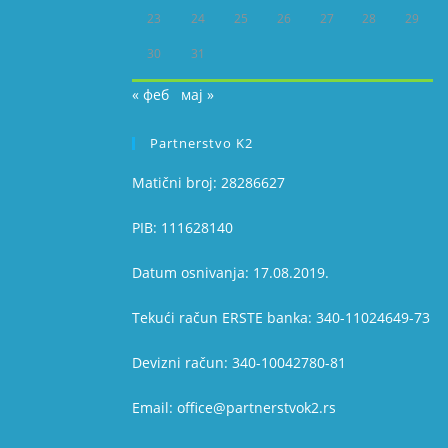
23
24
25
26
27
28
29
30
31
« феб
мај »
Partnerstvo K2
Matični broj: 28286627
PIB: 111628140
Datum osnivanja: 17.08.2019.
Tekući račun ERSTE banka: 340-11024649-73
Devizni račun: 340-10042780-81
Email: office@partnerstvok2.rs