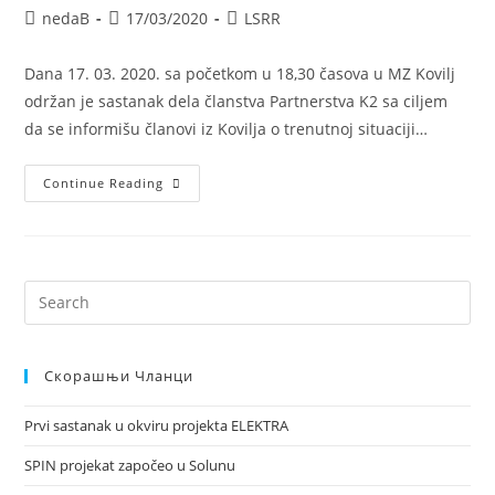
nedaB
17/03/2020
LSRR
Dana 17. 03. 2020. sa početkom u 18,30 časova u MZ Kovilj
održan je sastanak dela članstva Partnerstva K2 sa ciljem
da se informišu članovi iz Kovilja o trenutnoj situaciji…
Continue Reading
Скорашњи Чланци
Prvi sastanak u okviru projekta ELEKTRA
SPIN projekat započeo u Solunu