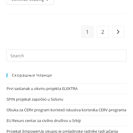
1
2
Скорашњи Чланци
Prvi sastanak u okviru projekta ELEKTRA
SPIN projekat započeo u Solunu
Obuka za CERV program koristeći iskustva korisnika CERV programa
EU Resurs centar za civilno društvo u Srbiji
Projekat EmpowerUp okupio je omladinske radnike radi jačanja