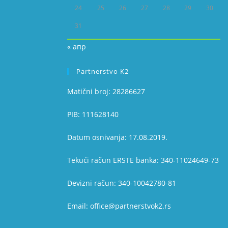
24
25
26
27
28
29
30
31
« апр
Partnerstvo K2
Matični broj: 28286627
PIB: 111628140
Datum osnivanja: 17.08.2019.
Tekući račun ERSTE banka: 340-11024649-73
Devizni račun: 340-10042780-81
Email: office@partnerstvok2.rs