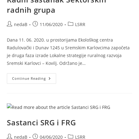
radnih grupa
nedaB
11/06/2020
LSRR
Dana 11. 06. 2020. u prostorijama Ekološkog centra
Radulovački i Dunav 1245 u Sremskim Karlovcima započeta
je druga faza izrade Lokalne strategije ruralnog razvoja
Sremski Karlovci – Kovilj. Održano je…
Continue Reading
Sastanci SRG i FRG
nedaB
04/06/2020
LSRR