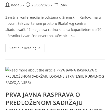
nedaB
25/06/2020
LSRR
Završna konferencija je održana u Sremskim Karlovcima u
novom, tek završenom prostoru Ekološkog centra
„Radulovački“ čime je ova radna sala sa kapacitetom do 70
učesnika i zvanično otvorena. Učesnici iz…
Continue Reading
PRVA JAVNA RASPRAVA O
PREDLOŽENOM SADRŽAJU