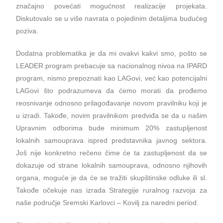
značajno povećati mogućnost realizacije projekata.
Diskutovalo se u više navrata o pojedinim detaljima budućeg
poziva.
Dodatna problematika je da mi ovakvi kakvi smo, pošto se
LEADER program prebacuje sa nacionalnog nivoa na IPARD
program, nismo prepoznati kao LAGovi, već kao potencijalni
LAGovi što podrazumeva da ćemo morati da prođemo
reosnivanje odnosno prilagođavanje novom pravilniku koji je
u izradi. Takođe, novim pravilnikom predviđa se da u našim
Upravnim odborima bude minimum 20% zastupljenost
lokalnih samouprava ispred predstavnika javnog sektora.
Još nije konkretno rečeno čime će ta zastupljenost da se
dokazuje od strane lokalnih samouprava, odnosno njihovih
organa, moguće je da će se tražiti skupštinske odluke ili sl.
Takođe očekuje nas izrada Strategije ruralnog razvoja za
naše područje Sremski Karlovci – Kovilj za naredni period.