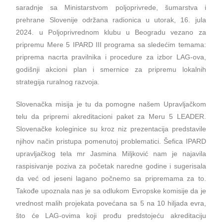
saradnje sa Ministarstvom poljoprivrede, šumarstva i
prehrane Slovenije održana radionica u utorak, 16. jula
2024. u Poljoprivrednom klubu u Beogradu vezano za
pripremu Mere 5 IPARD III programa sa sledećim temama:
priprema nacrta pravilnika i procedure za izbor LAG-ova,
godišnji akcioni plan i smernice za pripremu lokalnih
strategija ruralnog razvoja.
Slovenačka misija je tu da pomogne našem Upravljačkom
telu da pripremi akreditacioni paket za Meru 5 LEADER.
Slovenačke koleginice su kroz niz prezentacija predstavile
njihov način pristupa pomenutoj problematici. Šefica IPARD
upravljačkog tela mr Jasmina Miljković nam je najavila
raspisivanje poziva za početak naredne godine i sugerisala
da već od jeseni lagano počnemo sa pripremama za to.
Takođe upoznala nas je sa odlukom Evropske komisije da je
vrednost malih projekata povećana sa 5 na 10 hiljada evra,
što će LAG-ovima koji prođu predstojeću akreditaciju