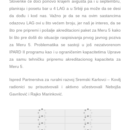
Slovenke će doći ponovo krajem avgusta pa i u septembru,
planiraju i posetu bar u 4 LAG a u Srbiji pa može da se desi
da dođu i kod nas. Važno je da se na ovim sastancima
odazovu LAG ovi u što većem broju, jer naš je interes, da se
što pre pripremi i pošalje akreditacioni paket za Meru 5 kako
bi što pre došli do situacije raspisivanja prvog javnog poziva
za Meru 5. Problematika se sastoji u još nezatvorenom
IPARD II programu kao i u ograničenim kapacitetima Uprave
za samu tehničku pripremu akreditacionog kapaciteta za
Meru 5.
Ispred Partnerstva za ruralni razvoj Sremski Karlovci – Kovilj
radionici su prisustvovali i aktivno učestvovali Nebojša
Gavrilović i Rajko Marinković.