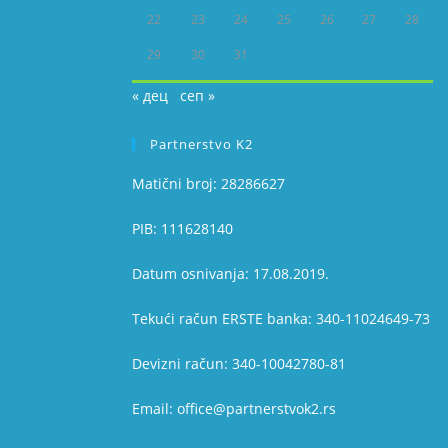
22
23
24
25
26
27
28
29
30
31
« дец
сеп »
Partnerstvo K2
Matični broj: 28286627
PIB: 111628140
Datum osnivanja: 17.08.2019.
Tekući račun ERSTE banka: 340-11024649-73
Devizni račun: 340-10042780-81
Email: office@partnerstvok2.rs