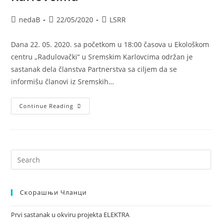
nedaB
22/05/2020
LSRR
Dana 22. 05. 2020. sa početkom u 18:00 časova u Ekološkom
centru „Radulovački“ u Sremskim Karlovcima održan je
sastanak dela članstva Partnerstva sa ciljem da se
informišu članovi iz Sremskih…
Continue Reading
Скорашњи Чланци
Prvi sastanak u okviru projekta ELEKTRA