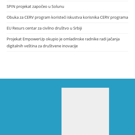
SPIN projekat započeo u Solunu
Obuka za CERV program koristeći iskustva korisnika CERV programa
EU Resurs centar za civilno društvo u Srbiji
Projekat EmpowerUp okupio je omladinske radnike radi jačanja
digitalnih veština za društvene inovacije