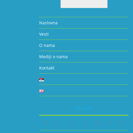
Naslovna
Vesti
O nama
Mediji o nama
Kontakt
МАЈ 2020.
П
У
С
Ч
П
С
Н