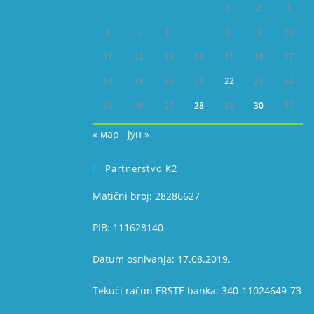
1
2
3
4
5
6
7
8
9
10
11
12
13
14
15
16
17
18
19
20
21
22
23
24
25
26
27
28
29
30
31
« мар
јун »
Partnerstvo K2
Matični broj: 28286627
PIB: 111628140
Datum osnivanja: 17.08.2019.
Tekući račun ERSTE banka: 340-11024649-73